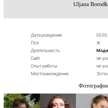
Uljana Borodk
Дата рождения
05.03
Пол
Ж
Деятельность
Моде
Сайт
не ук
Опыт работы
не ук
Местонахождение
Эстон
Фотографи